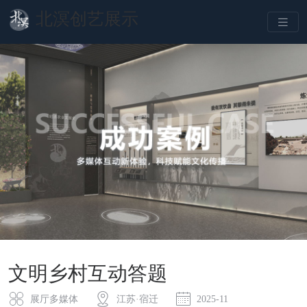
北溟创艺展示
文明乡村互动答题
展厅多媒体
江苏·宿迁
2025-11