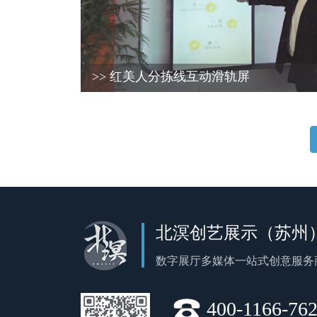
· 完成时间：2025-11
· 项目类型：互动屏幕
>>
红美人分拣线互动滑轨屏
· 项目地：浙江·湖州
北溟创艺展示（苏州
· 完成时间：2026-01
数字展厅多媒体一站式创意服务
· 项目类型：互动屏幕
400-1166-76