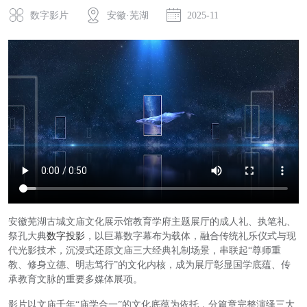
数字影片
安徽·芜湖
2025-11
安徽芜湖古城文庙文化展示馆教育学府主题展厅的成人礼、执笔礼、
祭孔大典
数字投影
，以巨幕数字幕布为载体，融合传统礼乐仪式与现
代光影技术，沉浸式还原文庙三大经典礼制场景，串联起“尊师重
教、修身立德、明志笃行”的文化内核，成为展厅彰显国学底蕴、传
承教育文脉的重要多媒体展项。
影片以文庙千年“庙学合一”的文化底蕴为依托，分篇章完整演绎三大