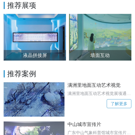
推荐展项
液晶拼接屏
墙面互动
推荐案例
满洲里地面互动艺术视觉
满洲里地面互动艺术视觉展项通过
精心制作的艺术影片，带领观众踏
了解更多
上一场四季变换的奇妙之旅。当人
们走过投影区域时，脚下仿佛开启
了时间的画卷，春夏秋冬的美景依
中山城市宣传片
次呈现。
广东中山气象科普馆城市宣传片向