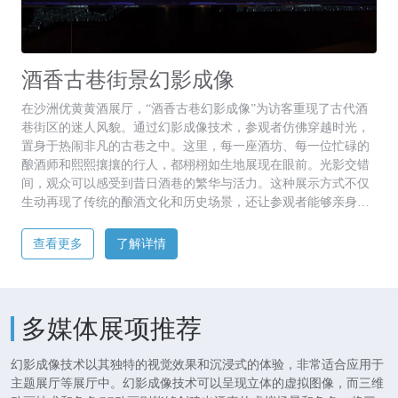
酒香古巷街景幻影成像
在沙洲优黄黄酒展厅，“酒香古巷幻影成像”为访客重现了古代酒
巷街区的迷人风貌。通过幻影成像技术，参观者仿佛穿越时光，
置身于热闹非凡的古巷之中。这里，每一座酒坊、每一位忙碌的
酿酒师和熙熙攘攘的行人，都栩栩如生地展现在眼前。光影交错
间，观众可以感受到昔日酒巷的繁华与活力。这种展示方式不仅
生动再现了传统的酿酒文化和历史场景，还让参观者能够亲身体
验到黄酒制作工艺的独特魅力。随着影像的变化，人们似乎能闻
到空气中飘散的酒香，听到街头巷尾的喧嚣声。幻影成像不仅仅
查看更多
了解详情
是一场视觉盛宴，更是一座连接过去与现在的桥梁。
多媒体展项推荐
幻影成像技术以其独特的视觉效果和沉浸式的体验，非常适合应用于
主题展厅等展厅中。幻影成像技术可以呈现立体的虚拟图像，而三维