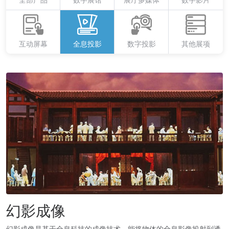
全部产品
数字展馆
展厅
多媒体
数字影片
互动屏幕
全息投影
数字投影
其他展项
幻影成像