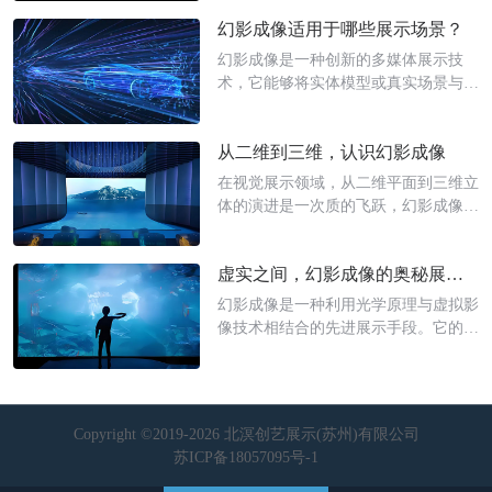
示中代表性的技术形式。幻影成像属于
幻影成像适用于哪些展示场景？
光学虚拟成像范畴，是基于全息投影与
光学折射原理发展而来的立体成像系
幻影成像是一种创新的多媒体展示技
统，
术，它能够将实体模型或真实场景与虚
拟动态影像结合，创造出悬浮于空中的
立体幻像。幻影成像原理通常基于光学
从二维到三维，认识幻影成像
反射与空间透视，通过将预先制作的三
维或二维动态视频，投射到经过特殊处
在视觉展示领域，从二维平面到三维立
理的透明介质上。
体的演进是一次质的飞跃，幻影成像是
这一转变中的重要代表。它打破了传统
平面显示的局限，能够在真实空间中呈
虚实之间，幻影成像的奥秘展示突破
现出具有深度感的立体影像，为观察者
带来全新的视觉认知体验。
幻影成像是一种利用光学原理与虚拟影
像技术相结合的先进展示手段。它的原
理是通过将实体模型或场景与预先制作
的虚拟影像进行巧妙融合，利用分光镜
的反射与透射特性，使虚拟元素精确叠
加至真实空间之中，从而创造出亦真亦
Copyright ©2019-2026 北溟创艺展示(苏州)有限公司
幻的视觉体验。
苏ICP备18057095号-1