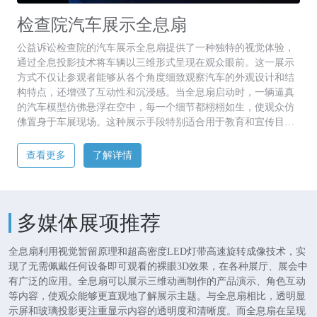
检查院汽车展示全息扇
公益诉讼检查院的汽车展示全息扇提供了一种独特的视觉体验，
通过全息投影技术将车辆以三维形式呈现在观众眼前。这一展示
方式不仅让参观者能够从各个角度细致观察汽车的外观设计和结
构特点，还增强了互动性和沉浸感。当全息扇启动时，一辆逼真
的汽车模型仿佛悬浮在空中，每一个细节都栩栩如生，使观众仿
佛置身于车展现场。这种展示手段特别适合用于教育和宣传目
的，它可以让公众更直观地了解与汽车相关的法律知识、安全标
准以及环保要求等内容。例如，在公益诉讼案例中涉及的车辆违
查看更多
了解详情
规改装、排放超标等问题，都可以通过这种方式进行生动具体的
展示。
多媒体展项推荐
全息扇利用视觉暂留原理和超高密度LED灯带高速旋转成像技术，实
现了无需佩戴任何设备即可观看的裸眼3D效果，在各种展厅、展会中
有广泛的应用。全息扇可以展示三维动画制作的产品演示、角色互动
等内容，使观众能够更直观地了解展示主题。与全息扇相比，透明显
示屏和玻璃投影更注重显示内容的透明度和清晰度。而全息扇在呈现