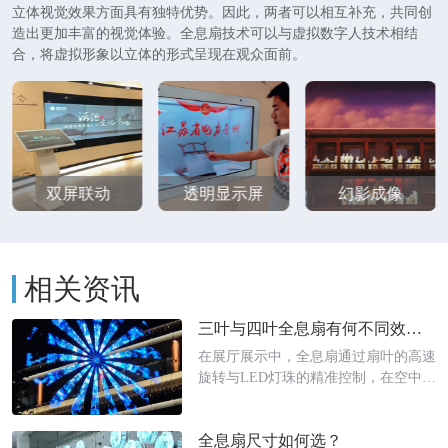
立体视觉效果方面具有独特优势。因此，两者可以相互补充，共同创
造出更加丰富的视觉体验。全息扇技术可以与虚拟数字人技术相结
合，将虚拟形象以立体的形式呈现在观众面前。
双屏联动
透明显示屏
幻影成像
相关资讯
三叶与四叶全息扇有何不同效果？
在展厅展示中，全息扇通过扇叶的高速
旋转与LED灯珠的精准控制，在空中形
成生动、悬浮的视觉画面。其中，三叶
与四叶结构的全息扇在呈现效果与应用
全息扇尺寸如何选？
场景上存在显著差异。从成像效果来