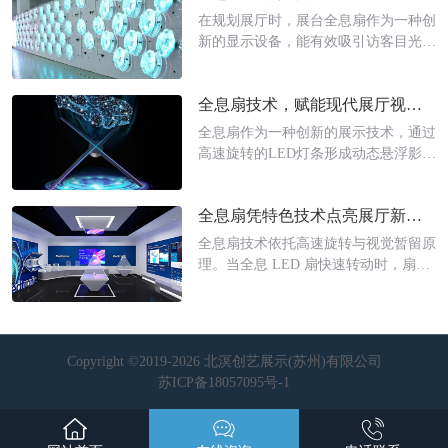
看，三叶全息扇扇叶数量较少，旋转时
在规划展厅时，展台全息扇作为一种创
的视觉刷新率相对较低，更适合呈现动
新的显示设备，能有效吸引访客目光。
态感较强，
然而，许多人在选择时常会困惑：尺寸
究竟该如何确定?这并非随意之举，其
全息扇技术，赋能现代展厅视觉升级
中蕴含着对展示效果与空间规划的深度
考量。合适的全息扇是成就一个成功展
全息扇作为一种创新的展示技术，通过
示案例的基石。
高速旋转的LED灯条形成动态悬浮影
像，为展厅带来极具科技感的视觉呈
现。全息扇其独特的显示方式能够实现
全息扇凭特色技术点亮展厅新视界
裸眼3D效果，无需佩戴特殊设备即可
观赏到逼真的立体画面。
全息扇技术依托高速旋转与视觉暂留原
理。当全息 LED 扇快速转动时，扇面
上的 LED 灯珠按照预设程序依次亮起
与熄灭，利用人眼的视觉暂留特性，在
空气中形成一幅连贯、逼真的立体图
像。
Copyright ©2019-2026 北溟创艺展示(苏州)有限公司
苏ICP备18057095号-1